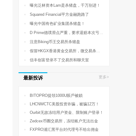

曝光泛林资本Lam是杀猪盘，千万别进！

Squared Financial平方金融跑路了

曝光中国有色矿业集团杀猪盘！

D Prime德璞滑点严重，要求退赔本次亏损710USD

注意Biking币王交易所杀猪盘

假冒HKGX香港黄金交易所，微交易杀猪盘！

信丰创富登录不了交易所和聊天室
更多>
最新投诉

BITOPRO提領1000U賬戶被鎖

LHCNWCTC美股投资诈骗，被骗12万！

Ourbit无故冻结用户资金、限制账户登录！

Zedcex币圈交易所，冻结账户无法出金

FXPRO浦汇黑平台封代理号不给出佣金