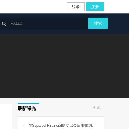
登录
注册

搜索
更多>
最新曝光

在Squared Financial提交出金后未收到提款，账户也无法登录