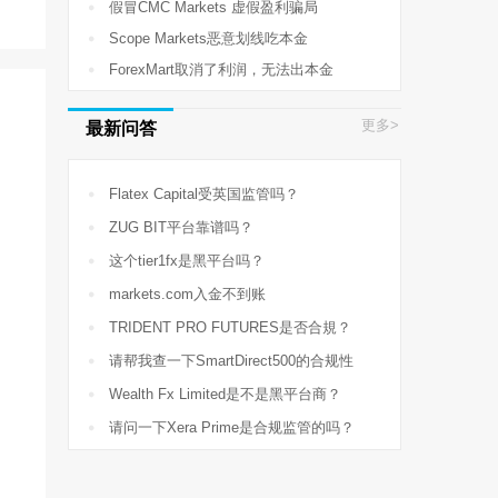

假冒CMC Markets 虚假盈利骗局

Scope Markets恶意划线吃本金

ForexMart取消了利润，无法出本金
更多>
最新问答

Flatex Capital受英国监管吗？

ZUG BIT平台靠谱吗？

这个tier1fx是黑平台吗？

markets.com入金不到账

TRIDENT PRO FUTURES是否合規？

请帮我查一下SmartDirect500的合规性

Wealth Fx Limited是不是黑平台商？

请问一下Xera Prime是合规监管的吗？