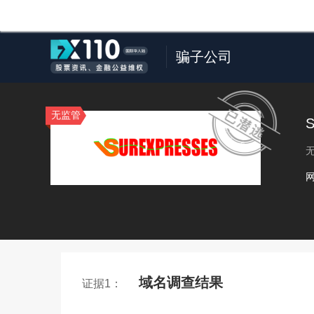
骗子公司
无监管
S
域名调查结果
证据1：